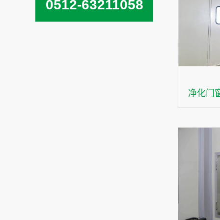
0512-63211058
净化门