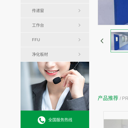
传递窗
工作台
FFU
净化板材
产品推荐
/ 
全国服务热线