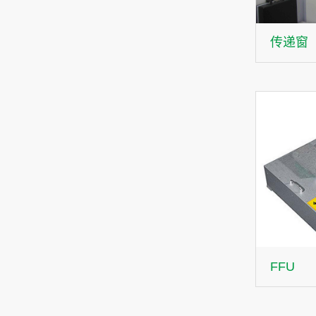
传递窗
FFU