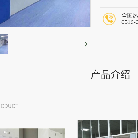
全国热
0512-
产品介绍
PRODUCT